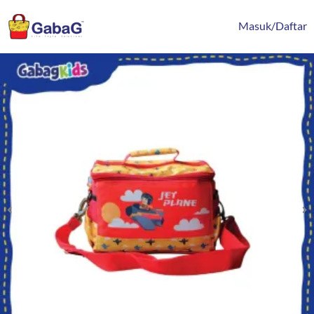
Lewati
content
ke
Masuk/Daftar
konten