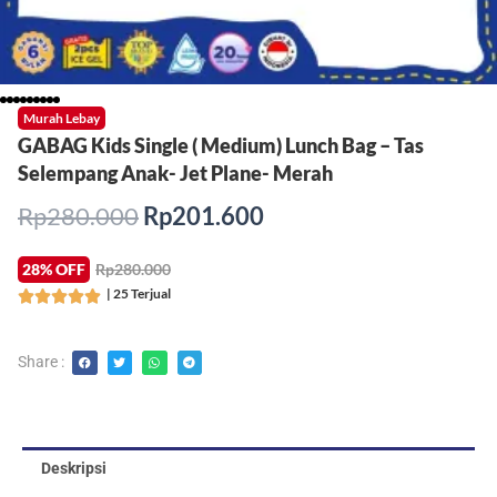
Murah Lebay
GABAG Kids Single ( Medium) Lunch Bag – Tas
Selempang Anak- Jet Plane- Merah
Harga
Harga
Rp
280.000
Rp
201.600
aslinya
saat
adalah:
ini
28% OFF
Rp280.000
Rp280.000.
adalah:
| 25 Terjual
Rated





Rp201.600.
5
out
Share :
of
5
Deskripsi