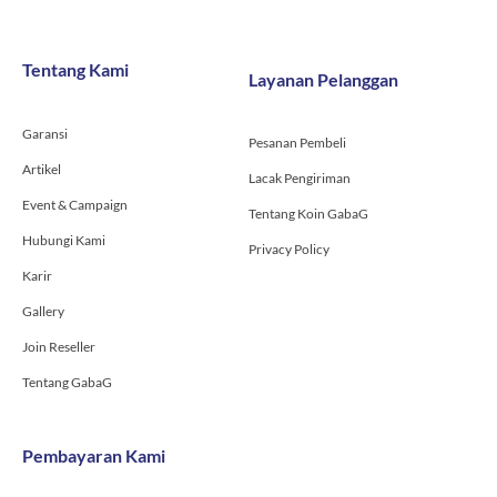
c
s
u
e
t
t
b
a
u
o
g
b
Tentang Kami
Layanan Pelanggan
o
r
e
k
a
-
m
Garansi
f
Pesanan Pembeli
Artikel
Lacak Pengiriman
Event & Campaign
Tentang Koin GabaG
Hubungi Kami
Privacy Policy
Karir
Gallery
Join Reseller
Tentang GabaG
Pembayaran Kami