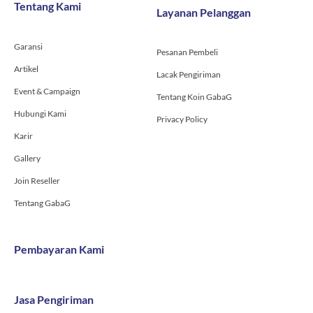
o
g
b
Tentang Kami
Layanan Pelanggan
o
r
e
k
a
-
m
Garansi
f
Pesanan Pembeli
Artikel
Lacak Pengiriman
Event & Campaign
Tentang Koin GabaG
Hubungi Kami
Privacy Policy
Karir
Gallery
Join Reseller
Tentang GabaG
Pembayaran Kami
Jasa Pengiriman