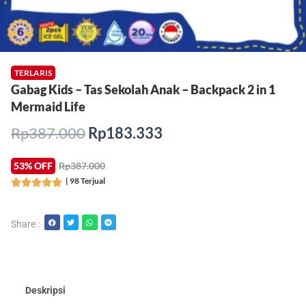
TERLARIS
Gabag Kids – Tas Sekolah Anak – Backpack 2 in 1
Mermaid Life
Harga
Harga
Rp
387.000
Rp
183.333
aslinya
saat
adalah:
ini
53% OFF
Rp387.000
Rp387.000.
adalah:
| 98 Terjual
Rated





Rp183.333.
5
out
Share :
of
5
Deskripsi