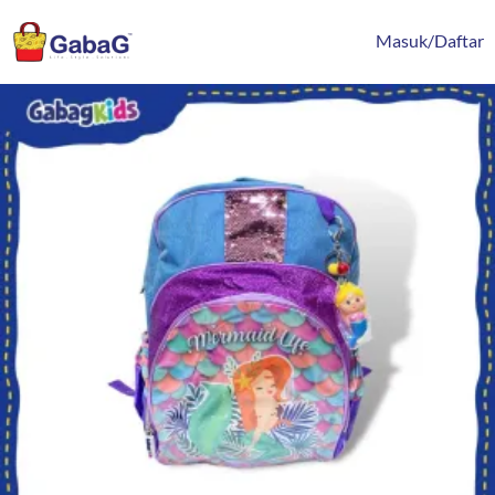
Lewati
content
ke
Masuk/Daftar
konten