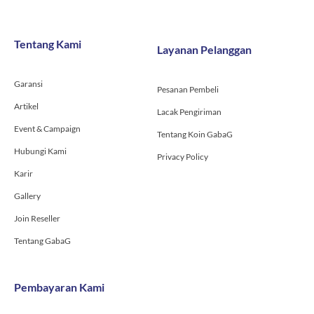
c
s
u
e
t
t
b
a
u
o
g
b
Tentang Kami
Layanan Pelanggan
o
r
e
k
a
-
m
Garansi
f
Pesanan Pembeli
Artikel
Lacak Pengiriman
Event & Campaign
Tentang Koin GabaG
Hubungi Kami
Privacy Policy
Karir
Gallery
Join Reseller
Tentang GabaG
Pembayaran Kami