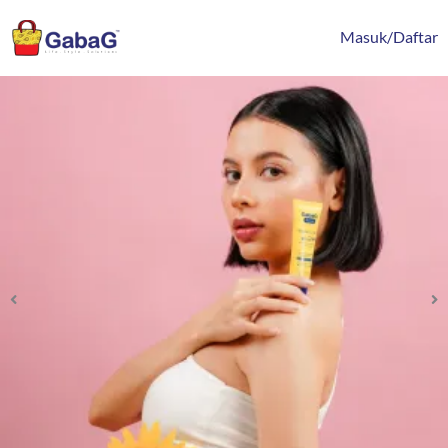
Lewati
content
ke
Masuk/Daftar
konten