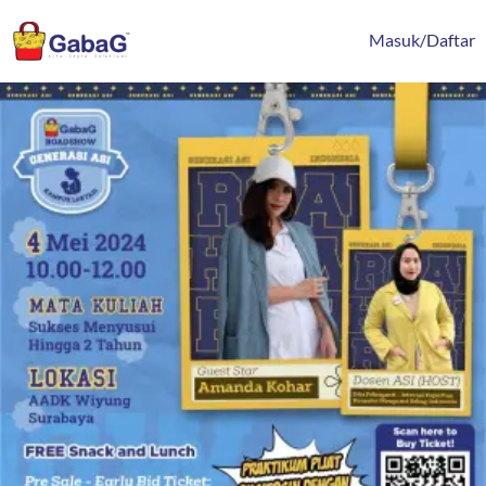
Lewati
content
ke
Masuk/Daftar
konten