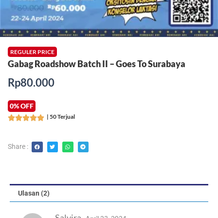
REGULER PRICE
Gabag Roadshow Batch II – Goes To Surabaya
Rp
80.000
0% OFF
| 50 Terjual
Rated





5
out
Share :
of
5
Ulasan (2)
Salvira