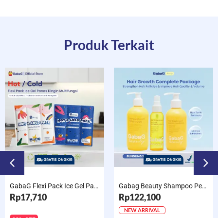
Produk Terkait
GabaG Flexi Pack Ice Gel Panas Dingin Multifungsi untuk ASI, MPASI, makanan minuman & Kompres
Gabag Beauty Shampoo Penumbuh Rambut Anti Rontok Non SLS / Keratin Conditioner / Hair Serum & Spray – Halal BPOM
Rp17,710
Rp122,100
NEW ARRIVAL