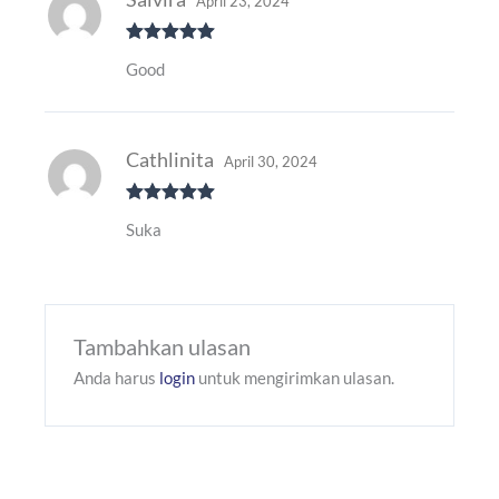
April 23, 2024
Dinilai
5
Good
dari 5
Cathlinita
April 30, 2024
Dinilai
5
Suka
dari 5
Tambahkan ulasan
Anda harus
login
untuk mengirimkan ulasan.