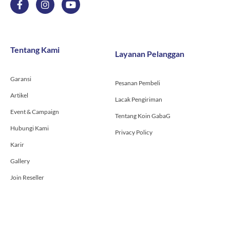
a
n
o
c
s
u
e
t
t
b
a
u
o
g
b
Tentang Kami
Layanan Pelanggan
o
r
e
k
a
-
m
Garansi
f
Pesanan Pembeli
Artikel
Lacak Pengiriman
Event & Campaign
Tentang Koin GabaG
Hubungi Kami
Privacy Policy
Karir
Gallery
Join Reseller
Tentang GabaG
Pembayaran Kami