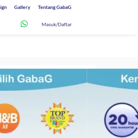
ign
Gallery
Tentang GabaG
Masuk/Daftar
g 2 in 1 BIMA / RAMADA
Rentang
8.000
harga:
Rp303.420