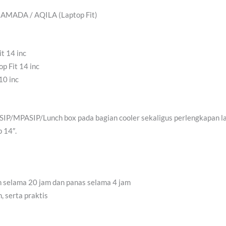
 RAMADA / AQILA (Laptop Fit)
t 14 inc
p Fit 14 inc
10 inc
SIP/MPASIP/Lunch box pada bagian cooler sekaligus perlengkapan l
p 14″.
in selama 20 jam dan panas selama 4 jam
, serta praktis