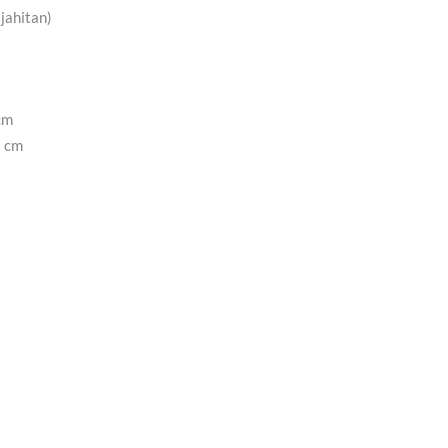
 jahitan)
cm
3 cm