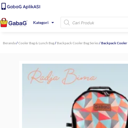
Lewati
content
GabaG AplikASI
ke
konten
Products
Kategori
search
Beranda
/
Cooler Bag & Lunch Bag
/
Backpack Cooler Bag Series
/ Backpack Cooler