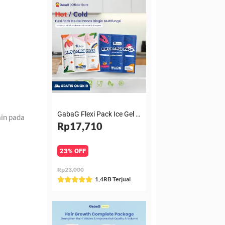
GabaG Flexi Pack Ice Gel Panas Dingin Multifungsi untuk ASI, MPASI, makanan minuman & Kompres
ain pada
Rp17,710
23% OFF
Rp23,000
Rated
1,4RB Terjual





5
out
of