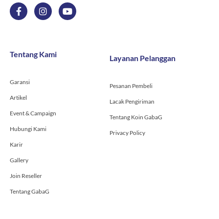
F
I
Y
a
n
o
c
s
u
e
t
t
b
a
u
o
g
b
Tentang Kami
Layanan Pelanggan
o
r
e
k
a
-
m
Garansi
f
Pesanan Pembeli
Artikel
Lacak Pengiriman
Event & Campaign
Tentang Koin GabaG
Hubungi Kami
Privacy Policy
Karir
Gallery
Join Reseller
Tentang GabaG