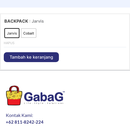
of
of
of
5
5
5
BACKPACK
: Jarvis
Jarvis
Cobalt
HAPUS
Tambah ke keranjang
Kontak Kami:
+62 811-8242-224