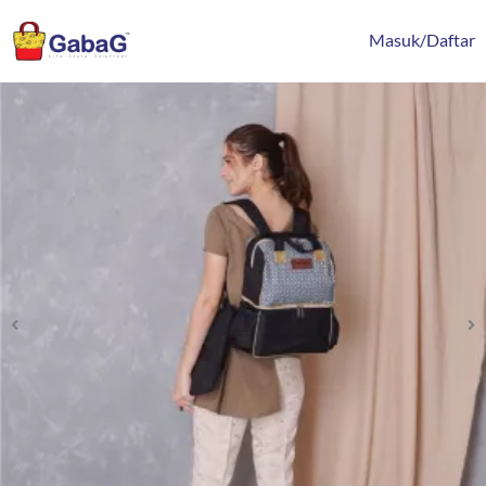
Lewati
content
ke
Masuk/Daftar
konten