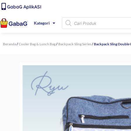
Lewati
content
GabaG AplikASI
ke
konten
Products
Kategori
search
Beranda
/
Cooler Bag & Lunch Bag
/
Backpack Sling Series
/ Backpack Sling Double