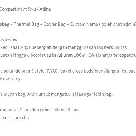
 Compartment Ryu / Adina
 Gabag – Thermal Bag – Cooler Bag – Custom Nama ( boleh chat admin
k Series
ecil saat Anda bepergian dengan menggunakan tas berkualitas
muatan hingga 6 botol susu berukuran 100ml. Didalamnya terdapat d
 pakai dengan 3 style (RYU) , yakni cross body/menyilang, sling, ba
 dan sling.
 mudah bagi Anda untuk mengatur isi tas agar lebih rapi.
in selama 20 jam dan panas selama 4 jam
, serta praktis