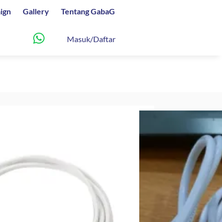
ign
Gallery
Tentang GabaG
Masuk/Daftar
nimax Sparepart
Harga
0
saat
ini