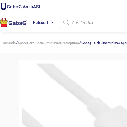
Lewati
content
GabaG AplikASI
ke
konten
Products
Kategori
search
Beranda
/
Spare Part I Max & Minimax Breastpump
/ Gabag – Usb Line Minimax Sp