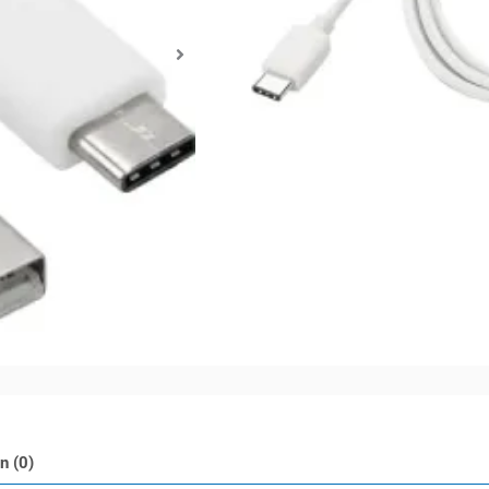
Rp74.000
Stok habis
Share :
n (0)