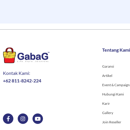
Tentang Kami
Garansi
Kontak Kami:
Artikel
+62 811-8242-224
Event & Campaign
F
I
Y
Hubungi Kami
a
n
o
c
s
u
Karir
e
t
t
b
a
u
Gallery
o
g
b
Join Reseller
o
r
e
k
a