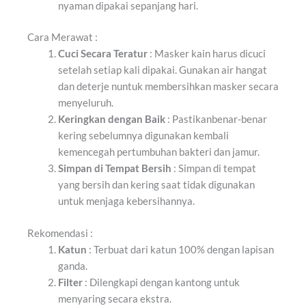
nyaman dipakai
sepanjang
hari.
Cara Merawat :
Cuci Secara Teratur
: Masker kain harus dicuci
setelah setiap kali dipakai. Gunakan air hangat
dan
deterje n
untuk
membersihkan
masker secara
menyeluruh
.
Keringkan dengan Baik
: Pastikan
benar-benar
kering sebelumnya
digunakan
kembali
ke
mencegah pertumbuhan
bakteri dan jamur.
Simpan di Tempat Bersih
: Simpan di tempat
yang bersih dan kering saat tidak
digunakan
untuk menjaga
kebersihannya
.
Rekomendasi :
Katun
: Terbuat dari katun 100% dengan lapisan
ganda.
Filter
: Dilengkapi dengan kantong untuk
menyaring secara
ekstra.