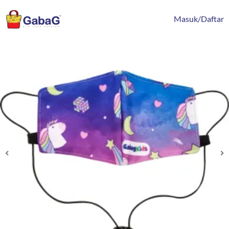
Lewati
content
ke
Masuk/Daftar
konten