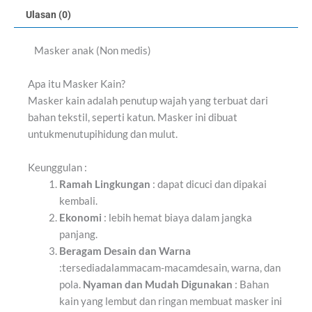
Ulasan (0)
Masker anak (Non medis)
Apa itu Masker Kain?
Masker kain adalah penutup wajah yang terbuat dari
bahan tekstil, seperti katun. Masker ini dibuat
untuk
menutupi
hidung dan mulut.
Keunggulan :
Ramah Lingkungan
: dapat dicuci dan dipakai
kembali.
Ekonomi
: lebih hemat biaya dalam jangka
panjang.
Beragam Desain dan Warna
:
tersedia
dalam
macam-macam
desain, warna, dan
pola.
Nyaman dan Mudah Digunakan
: Bahan
kain yang lembut dan ringan membuat masker ini