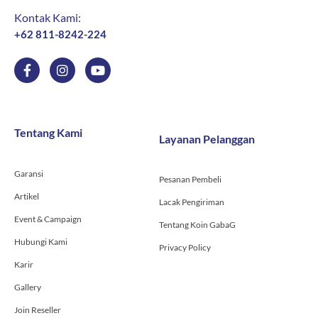
Kontak Kami:
+62 811-8242-224
F
I
Y
a
n
o
c
s
u
e
t
t
b
a
u
o
g
b
Tentang Kami
Layanan Pelanggan
o
r
e
k
a
-
m
Garansi
f
Pesanan Pembeli
Artikel
Lacak Pengiriman
Event & Campaign
Tentang Koin GabaG
Hubungi Kami
Privacy Policy
Karir
Gallery
Join Reseller