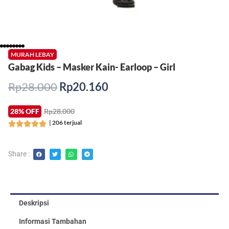
MURAH LEBAY
Gabag Kids – Masker Kain- Earloop – Girl
Harga
Harga
Rp
28.000
Rp
20.160
aslinya
saat
adalah:
ini
28% OFF
Rp28.000
Rp28.000.
adalah:
| 206 terjual
Rated





Rp20.160.
5
out
Share :
of
5
Deskripsi
Informasi Tambahan