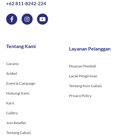
+62 811-8242-224
IMAX
Breastpump
F
I
Y
a
n
o
-
c
s
u
Maximo
e
t
t
Breastpump
b
a
u
o
g
b
Tentang Kami
Layanan Pelanggan
o
r
e
k
a
-
m
Garansi
f
Pesanan Pembeli
Artikel
Lacak Pengiriman
Event & Campaign
Tentang Koin GabaG
Hubungi Kami
Privacy Policy
Karir
Gallery
Join Reseller
Tentang GabaG