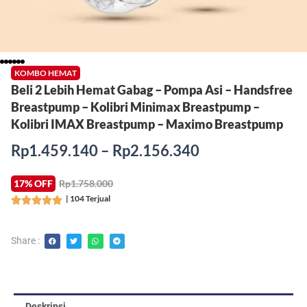
KOMBO HEMAT
Beli 2 Lebih Hemat Gabag – Pompa Asi – Handsfree
Breastpump – Kolibri Minimax Breastpump –
Kolibri IMAX Breastpump – Maximo Breastpump
Rentang
Rp
1.459.140
–
Rp
2.156.340
harga:
Rp1.459.140
17% OFF
Rp1.758.000
hingga
| 104 Terjual
Rated





Rp2.156.340
5
out
Share :
of
5
Deskripsi