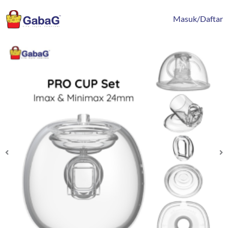
Lewati
content
ke
Masuk/Daftar
konten