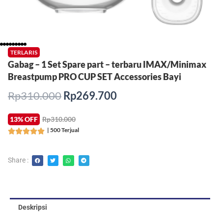
TERLARIS
Gabag – 1 Set Spare part – terbaru IMAX/Minimax
Breastpump PRO CUP SET Accessories Bayi
Harga
Harga
Rp
310.000
Rp
269.700
aslinya
saat
adalah:
ini
13% OFF
Rp310.000
Rp310.000.
adalah:
| 500 Terjual
Rated





Rp269.700.
5
out
Share :
of
5
Deskripsi