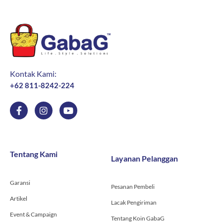
Breastpump
PRO
CUP
SET
Accessories
Bayi
Kontak Kami:
+62 811-8242-224
F
I
Y
a
n
o
c
s
u
e
t
t
b
a
u
o
g
b
Tentang Kami
Layanan Pelanggan
o
r
e
k
a
-
m
Garansi
f
Pesanan Pembeli
Artikel
Lacak Pengiriman
Event & Campaign
Tentang Koin GabaG