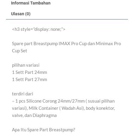
Informasi Tambahan
Ulasan (0)
<h3 style=”display: none;”>
Spare part Breastpump IMAX Pro Cup dan Minimax Pro
Cup Set
pilihan variasi
1 Sett Part 24mm
1 Sett Part 27mm
terdiri dari
– 1 pcs Silicone Corong 24mm/27mm ( susuai pilihan
variasi), Milk Container ( Wadah Asi), body konektor,
valve, dan Diaphragma
Apa Itu Spare Part Breastpump?