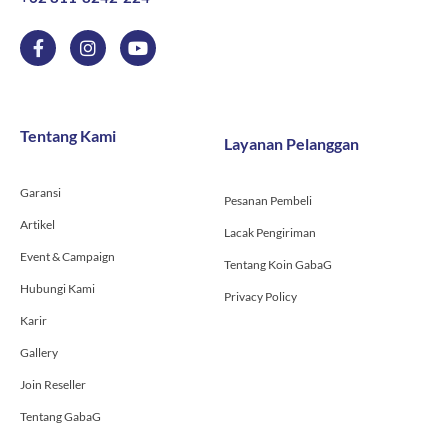
F
I
Y
a
n
o
c
s
u
e
t
t
b
a
u
o
g
b
Tentang Kami
Layanan Pelanggan
o
r
e
k
a
-
m
Garansi
f
Pesanan Pembeli
Artikel
Lacak Pengiriman
Event & Campaign
Tentang Koin GabaG
Hubungi Kami
Privacy Policy
Karir
Gallery
Join Reseller
Tentang GabaG