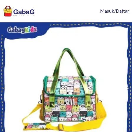
Lewati
content
ke
Masuk/Daftar
konten