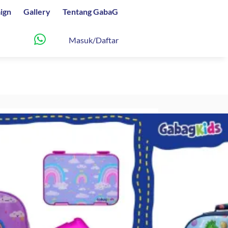
ign
Gallery
Tentang GabaG
Masuk/Daftar
agical Series
Harga
700
saat
ini
00.
adalah: