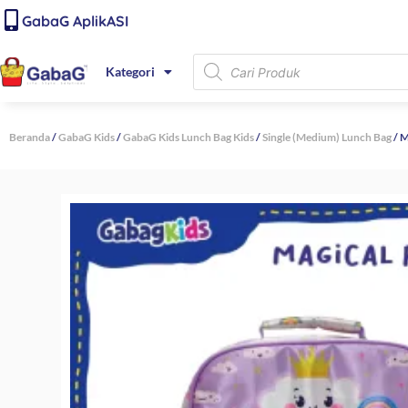
Lewati
content
GabaG AplikASI
ke
konten
Products
Kategori
search
Beranda
/
GabaG Kids
/
GabaG Kids Lunch Bag Kids
/
Single (Medium) Lunch Bag
/ M