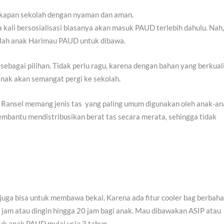
gkapan sekolah dengan nyaman dan aman.
kali bersosialisasi biasanya akan masuk PAUD terlebih dahulu. Nah,
olah anak Harimau PAUD untuk dibawa.
ebagai pilihan. Tidak perlu ragu, karena dengan bahan yang berkual
nak akan semangat pergi ke sekolah.
. Ransel memang jenis tas yang paling umum digunakan oleh anak-an
membantu mendistribusikan berat tas secara merata, sehingga tidak
juga bisa untuk membawa bekal. Karena ada fitur cooler bag berbah
jam atau dingin hingga 20 jam bagi anak. Mau dibawakan ASIP atau
uk anak PAUD mulai usia 3 tahun.