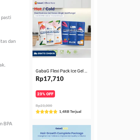
 pasti
itas dan
ak.
GabaG Flexi Pack Ice Gel Panas Dingin Multifungsi untuk ASI, MPASI, makanan minuman & Kompres
Rp17,710
23% OFF
Rp23,000
Rated
1,4RB Terjual





5
an BPA
out
of