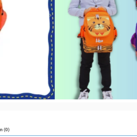
Rp430.0
Stok habis
Share :
n (0)