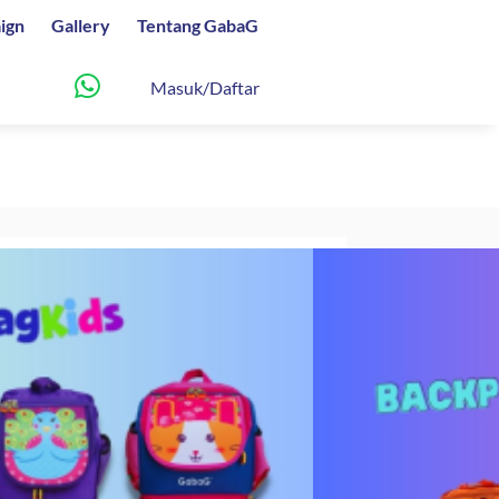
ign
Gallery
Tentang GabaG
Masuk/Daftar
ackpack – Tas Sekolah
Harga
600
saat
ini