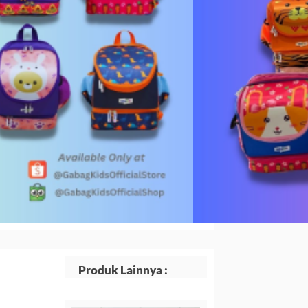
00.
adalah:
Rp309.600.
Produk Lainnya :