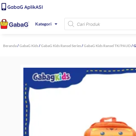
Lewati
content
GabaG AplikASI
ke
konten
Products
Kategori
search
Beranda
/
GabaG Kids
/
GabaG Kids Ransel Series
/
GabaG Kids Ransel TK/PAUD
/ 