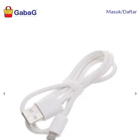
Lewati
content
ke
Masuk/Daftar
konten