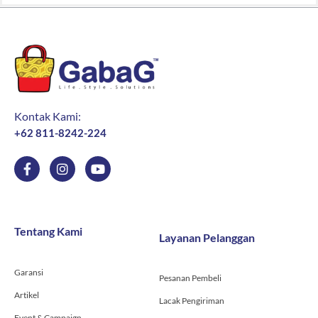
Kontak Kami:
+62 811-8242-224
F
I
Y
a
n
o
c
s
u
e
t
t
b
a
u
o
g
b
Tentang Kami
Layanan Pelanggan
o
r
e
k
a
-
m
Garansi
f
Pesanan Pembeli
Artikel
Lacak Pengiriman
Event & Campaign