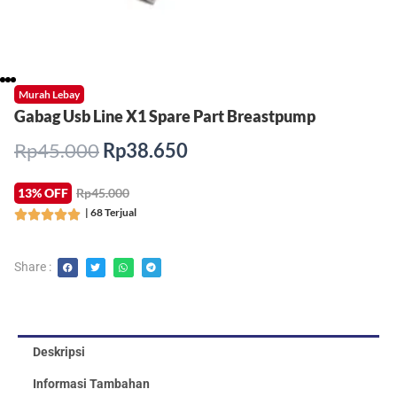
Murah Lebay
Gabag Usb Line X1 Spare Part Breastpump
Harga
Harga
Rp
45.000
Rp
38.650
aslinya
saat
adalah:
ini
13% OFF
Rp45.000
Rp45.000.
adalah:
| 68 Terjual
Rated





Rp38.650.
5
out
Share :
of
5
Deskripsi
Informasi Tambahan