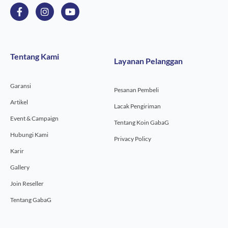
F
I
Y
a
n
o
c
s
u
e
t
t
b
a
u
o
g
b
Tentang Kami
Layanan Pelanggan
o
r
e
k
a
-
m
Garansi
f
Pesanan Pembeli
Artikel
Lacak Pengiriman
Event & Campaign
Tentang Koin GabaG
Hubungi Kami
Privacy Policy
Karir
Gallery
Join Reseller
Tentang GabaG