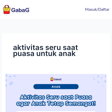
Lewati
content
ke
Masuk/Daftar
konten
aktivitas seru saat
puasa untuk anak
Aktivitas
Seru
saat
Puasa
agar
Anak