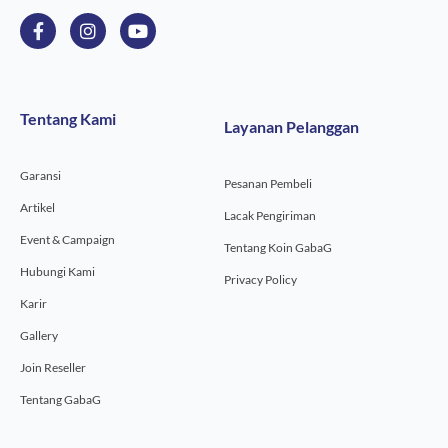
F
I
Y
a
n
o
c
s
u
e
t
t
b
a
u
o
g
b
Tentang Kami
Layanan Pelanggan
o
r
e
k
a
-
m
Garansi
f
Pesanan Pembeli
Artikel
Lacak Pengiriman
Event & Campaign
Tentang Koin GabaG
Hubungi Kami
Privacy Policy
Karir
Gallery
Join Reseller
Tentang GabaG