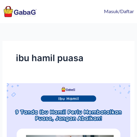
Lewati
content
ke
Masuk/Daftar
konten
ibu hamil puasa
9
Tanda
Ibu
Hamil
Perlu
Membatalkan
Puasa,