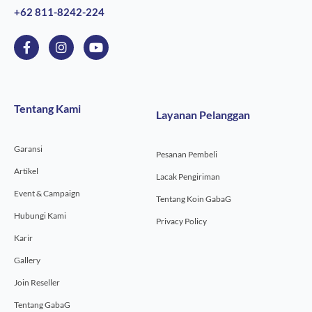
+62 811-8242-224
F
I
Y
a
n
o
c
s
u
e
t
t
b
a
u
o
g
b
Tentang Kami
Layanan Pelanggan
o
r
e
k
a
-
m
Garansi
f
Pesanan Pembeli
Artikel
Lacak Pengiriman
Event & Campaign
Tentang Koin GabaG
Hubungi Kami
Privacy Policy
Karir
Gallery
Join Reseller
Tentang GabaG