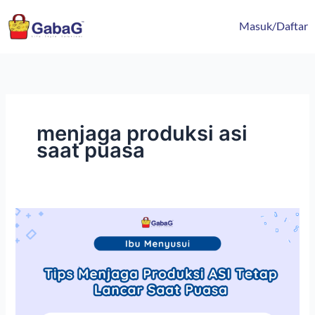
Lewati
content
ke
Masuk/Daftar
konten
menjaga produksi asi
saat puasa
Tips
Menjaga
Produksi
ASI
Tetap
Lancar