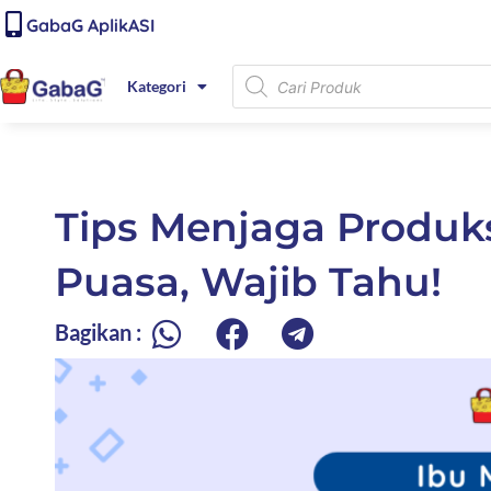
Lewati
content
GabaG AplikASI
ke
konten
Products
Kategori
search
Tips Menjaga Produks
Puasa, Wajib Tahu!
Bagikan :