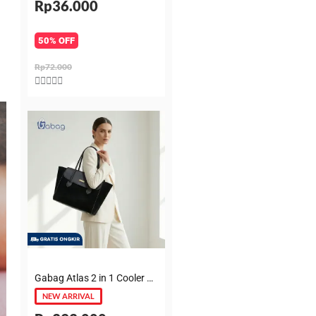
Rp36.000
50% OFF
Rp72.000
Rated





5
out
of
5
Gabag Atlas 2 in 1 Cooler & Diaper Bag Premium Suede – Tas bayi + Thermal pouch 20 Jam, Leakproof, Garansi 6 Bulan
NEW ARRIVAL