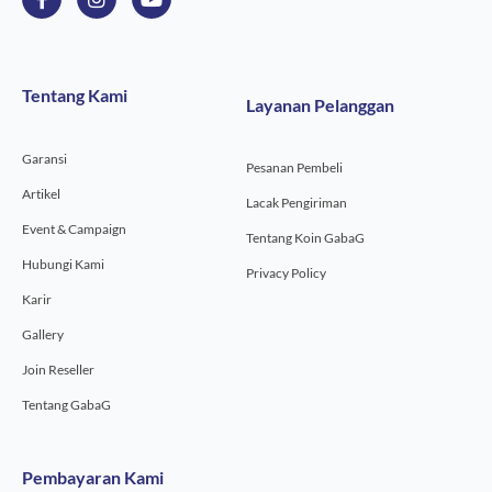
a
n
o
c
s
u
e
t
t
b
a
u
o
g
b
Tentang Kami
Layanan Pelanggan
o
r
e
k
a
-
m
Garansi
f
Pesanan Pembeli
Artikel
Lacak Pengiriman
Event & Campaign
Tentang Koin GabaG
Hubungi Kami
Privacy Policy
Karir
Gallery
Join Reseller
Tentang GabaG
Pembayaran Kami