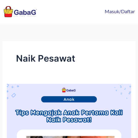
Lewati
content
ke
Masuk/Daftar
konten
Naik Pesawat
Tips
Mengajak
Anak
Pertama
Kali
Naik
Pesawat!