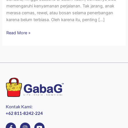
memengaruhi kenyamanan perjalanan. Tak jarang, anak
merasa cemas, rewel, atau bosan selama penerbangan
karena belum terbiasa. Oleh karena itu, penting […]
Read More »
Kontak Kami:
+62 811-8242-224
F
I
Y