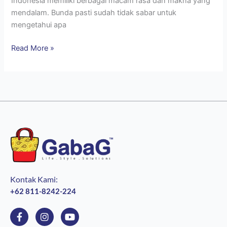
Indonesia memiliki berbagai macam rasa dan makna yang
mendalam. Bunda pasti sudah tidak sabar untuk
mengetahui apa
Read More »
Kontak Kami:
+62 811-8242-224
F
I
Y
a
n
o