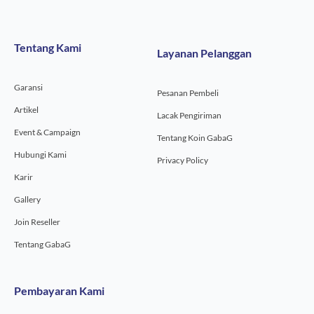
c
s
u
e
t
t
b
a
u
o
g
b
Tentang Kami
Layanan Pelanggan
o
r
e
k
a
-
m
Garansi
f
Pesanan Pembeli
Artikel
Lacak Pengiriman
Event & Campaign
Tentang Koin GabaG
Hubungi Kami
Privacy Policy
Karir
Gallery
Join Reseller
Tentang GabaG
Pembayaran Kami