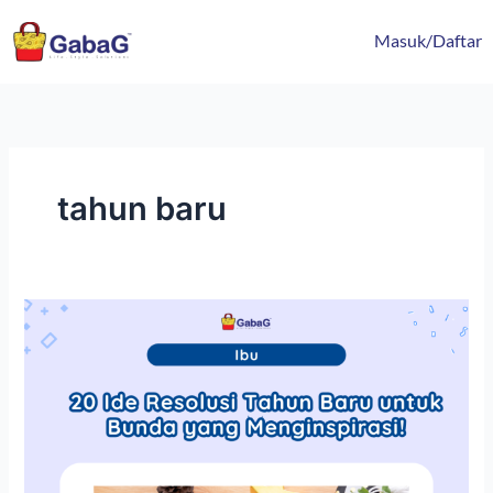
Lewati
content
ke
Masuk/Daftar
konten
tahun baru
20
Ide
Resolusi
Tahun
Baru
untuk
Bunda