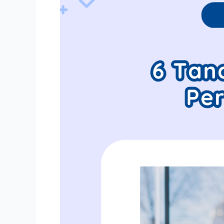
ASI
yang
Perlu
Dikenali
Ibu
Baru!