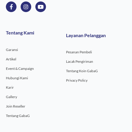
F
I
Y
a
n
o
c
s
u
e
t
t
b
a
u
o
g
b
Tentang Kami
Layanan Pelanggan
o
r
e
k
a
-
m
Garansi
f
Pesanan Pembeli
Artikel
Lacak Pengiriman
Event & Campaign
Tentang Koin GabaG
Hubungi Kami
Privacy Policy
Karir
Gallery
Join Reseller
Tentang GabaG