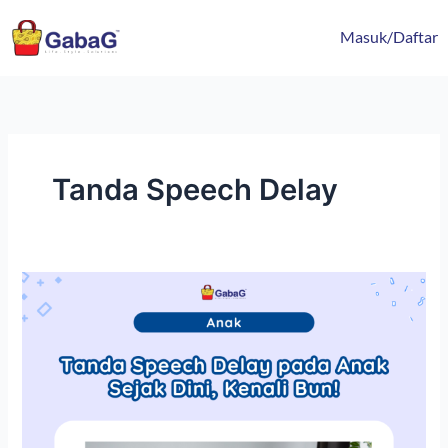
Lewati
content
ke
Masuk/Daftar
konten
Tanda Speech Delay
Tanda
Speech
Delay
pada
Anak
Sejak
Dini,