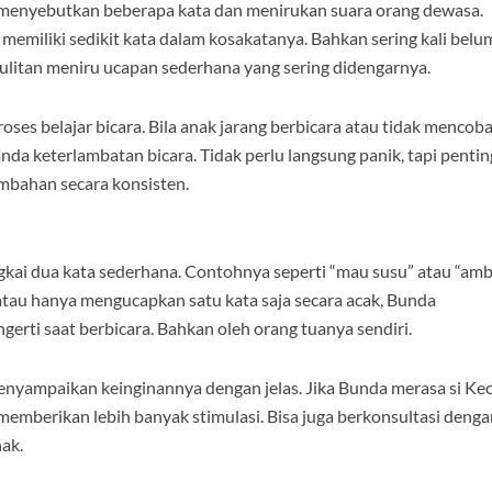
a menyebutkan beberapa kata dan menirukan suara orang dewasa.
memiliki sedikit kata dalam kosakatanya. Bahkan sering kali belu
esulitan meniru ucapan sederhana yang sering didengarnya.
ses belajar bicara. Bila anak jarang berbicara atau tidak mencob
nda keterlambatan bicara. Tidak perlu langsung panik, tapi pentin
mbahan secara konsisten.
kai dua kata sederhana. Contohnya seperti “mau susu” atau “amb
 atau hanya mengucapkan satu kata saja secara acak, Bunda
gerti saat berbicara. Bahkan oleh orang tuanya sendiri.
enyampaikan keinginannya dengan jelas. Jika Bunda merasa si Kec
memberikan lebih banyak stimulasi. Bisa juga berkonsultasi denga
ak.