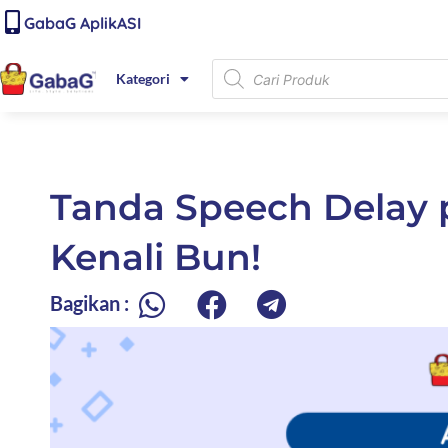
Lewati
content
GabaG AplikASI
ke
konten
Products
Kategori
search
Tanda Speech Delay p
Kenali Bun!
Bagikan :