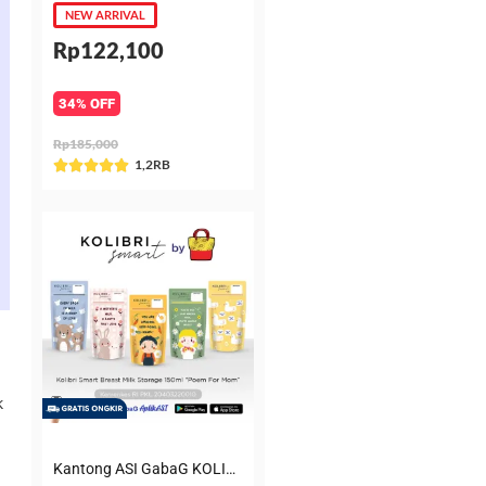
NEW ARRIVAL
Rp122,100
34% OFF
Rp185,000
Rated
1,2RB





5
out
of
5
k
Kantong ASI GabaG KOLIBRI KASIP 150 ml Poem for Mom