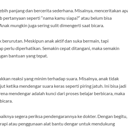
lebih panjang dan bercerita sederhana. Misalnya, menceritakan ap
wab pertanyaan seperti “nama kamu siapa?” atau belum bisa
 Anak mungkin juga sering sulit dimengerti saat bicara.
k berurutan. Meskipun anak aktif dan suka bermain, tapi
p perlu diperhatikan. Semakin cepat ditangani, maka semakin
ngan bantuan yang tepat.
ukkan reaksi yang minim terhadap suara. Misalnya, anak tidak
 ketika mendengar suara keras seperti piring jatuh. Ini bisa jadi
a mendengar adalah kunci dari proses belajar berbicara, maka
icara.
sebaiknya segera periksa pendengarannya ke dokter. Dengan begitu,
 terapi atau penggunaan alat bantu dengar untuk mendukung