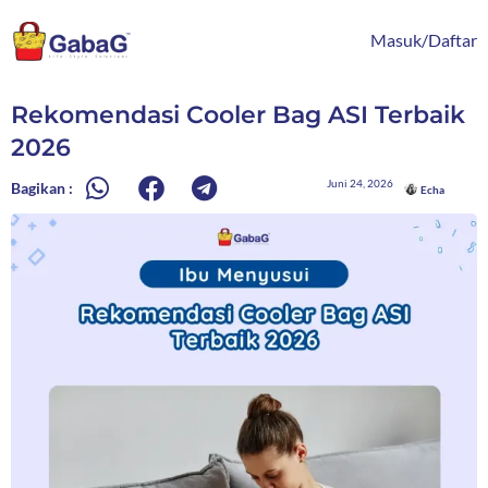
Lewati
content
ke
Masuk/Daftar
konten
Rekomendasi Cooler Bag ASI Terbaik
2026
Juni 24, 2026
Bagikan :
Echa