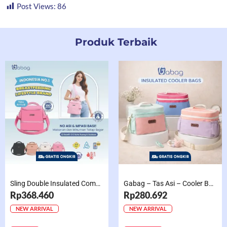
Post Views:
86
Produk Terbaik
Sling Double Insulated Compartment Cappucino Black, Creamy, Salem, Chocolate
Gabag – Tas Asi – Cooler Bag Sling Single Compartment Mint Grape Bubble
Rp368.460
Rp280.692
NEW ARRIVAL
NEW ARRIVAL