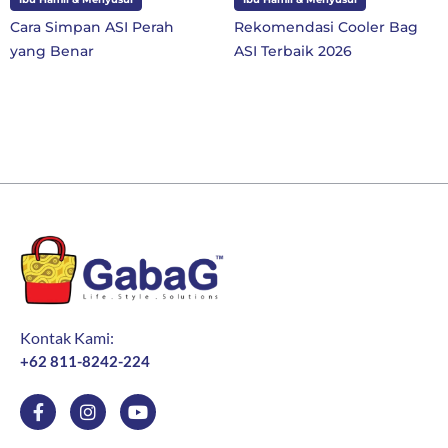
Rekomendasi Cooler Bag
10 Perlengkapan Sekolah
ASI Terbaik 2026
SD Kelas 1 di Tahun Ajaran
Baru
Kontak Kami:
+62 811-8242-224
F
I
Y
a
n
o
c
s
u