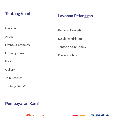
e
t
t
b
a
u
o
g
b
Tentang Kami
Layanan Pelanggan
o
r
e
k
a
-
m
Garansi
f
Pesanan Pembeli
Artikel
Lacak Pengiriman
Event & Campaign
Tentang Koin GabaG
Hubungi Kami
Privacy Policy
Karir
Gallery
Join Reseller
Tentang GabaG
Pembayaran Kami