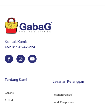
Kontak Kami:
+62 811-8242-224
F
I
Y
a
n
o
c
s
u
e
t
t
b
a
u
o
g
b
Tentang Kami
Layanan Pelanggan
o
r
e
k
a
-
m
Garansi
f
Pesanan Pembeli
Artikel
Lacak Pengiriman