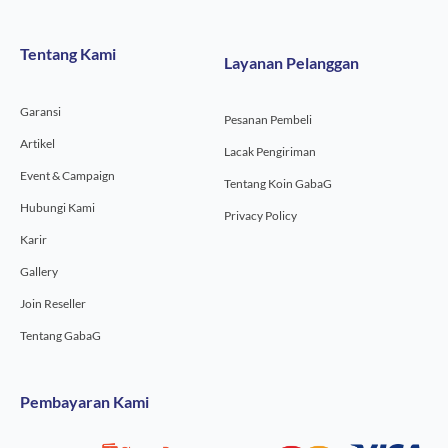
e
t
t
b
a
u
o
g
b
Tentang Kami
Layanan Pelanggan
o
r
e
k
a
-
m
Garansi
f
Pesanan Pembeli
Artikel
Lacak Pengiriman
Event & Campaign
Tentang Koin GabaG
Hubungi Kami
Privacy Policy
Karir
Gallery
Join Reseller
Tentang GabaG
Pembayaran Kami