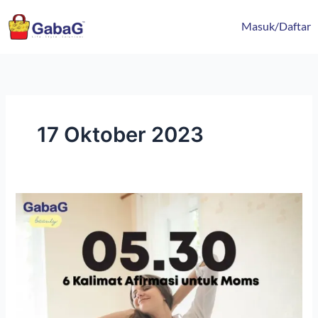
Lewati
content
ke
Masuk/Daftar
konten
17 Oktober 2023
6
Kalimat
Afirmasi
Positif
Ibu
Hamil