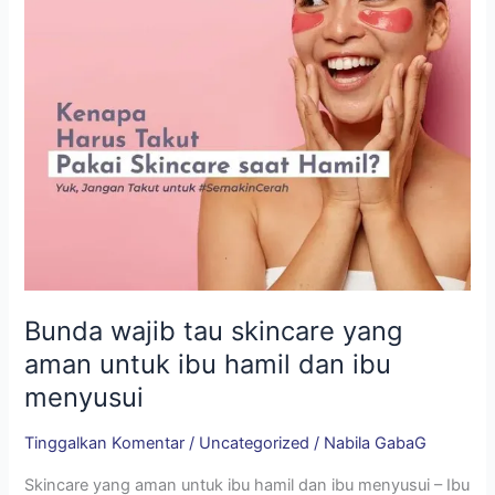
untuk
ibu
hamil
dan
ibu
menyusui
Bunda wajib tau skincare yang
aman untuk ibu hamil dan ibu
menyusui
Tinggalkan Komentar
/
Uncategorized
/
Nabila GabaG
Skincare yang aman untuk ibu hamil dan ibu menyusui – Ibu