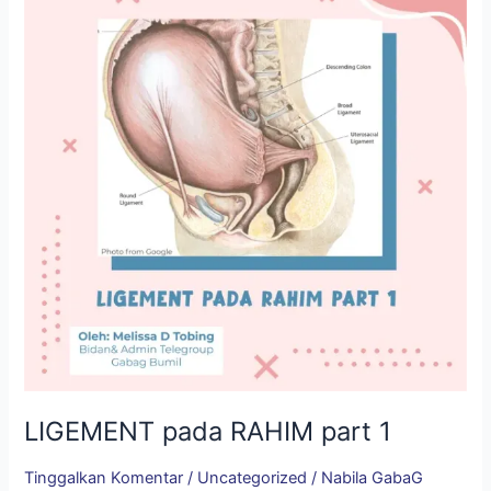
RAHIM
part
1
LIGEMENT pada RAHIM part 1
Tinggalkan Komentar
/
Uncategorized
/
Nabila GabaG