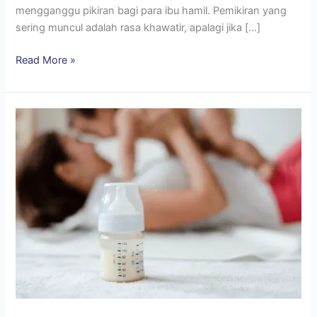
mengganggu pikiran bagi para ibu hamil. Pemikiran yang
sering muncul adalah rasa khawatir, apalagi jika […]
Read More »
Botol
ASI
atau
Kantong
ASI,
Mana
yang
Lebih
Bagus?