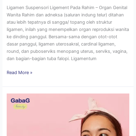
Ligamen Suspensori Ligement Pada Rahim – Organ Genital
Wanita Rahim dan adneksa (saluran indung telur) ditahan
atau lebih tepatnya di sangga/ topang oleh struktur
ligamen, inilah yang menempelkan organ reproduksi wanita
ke dinding panggul. Bersama-sama dengan otot-otot
dasar panggul, ligamen uterosakral, cardinal ligamen,
round, dan puboserviks menopang uterus, serviks, vagina,
dan bagian-bagian tuba falopi. Ligamentum
Read More »
Bunda
wajib
tau
skincare
yang
aman