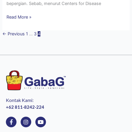
bepergian. Sebab, menurut Centers for Disease
Read More »
←
Previous
1
…
3
4
Kontak Kami:
+62 811-8242-224
F
I
Y
a
n
o
c
s
u