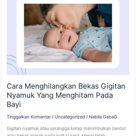
Pada
Bayi
Cara Menghilangkan Bekas Gigitan
Nyamuk Yang Menghitam Pada
Bayi
Tinggalkan Komentar
/
Uncategorized
/
Nabila GabaG
Gigitan nyamuk atau serangga kerap menimbulkan bentol
atau bekas merah pada kulit si kecil. Meski telah