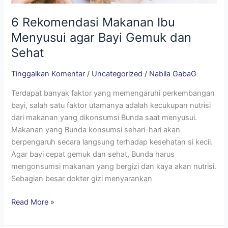
Sehat
6 Rekomendasi Makanan Ibu
Menyusui agar Bayi Gemuk dan
Sehat
Tinggalkan Komentar
/
Uncategorized
/
Nabila GabaG
Terdapat banyak faktor yang memengaruhi perkembangan
bayi, salah satu faktor utamanya adalah kecukupan nutrisi
dari makanan yang dikonsumsi Bunda saat menyusui.
Makanan yang Bunda konsumsi sehari-hari akan
berpengaruh secara langsung terhadap kesehatan si kecil.
Agar bayi cepat gemuk dan sehat, Bunda harus
mengonsumsi makanan yang bergizi dan kaya akan nutrisi.
Sebagian besar dokter gizi menyarankan
Read More »