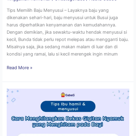
Tips Memilih Baju Menyusui – Layaknya baju yang
dikenakan sehari-hari, baju menyusui untuk Busui juga
harus diperhatikan kenyamanan dan kemudahannya.
Dengan demikian, jika sewaktu-waktu hendak menyusui si
kecil, Bunda tidak perlu repot melepas atau mengganti baju.
Misalnya saja, jika sedang makan malam di luar dan di
kondisi yang ramai, lalu si kecil merengek ingin minum
Read More »
Cara
Menghilangkan
Bekas
Gigitan
Nyamuk
Yang
Menghitam