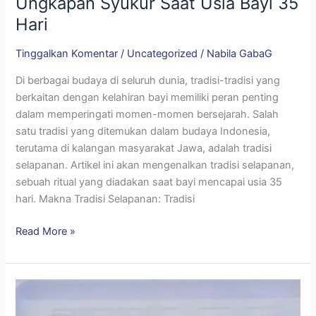
Ungkapan Syukur Saat Usia Bayi 35
Hari
Tinggalkan Komentar
/
Uncategorized
/
Nabila GabaG
Di berbagai budaya di seluruh dunia, tradisi-tradisi yang
berkaitan dengan kelahiran bayi memiliki peran penting
dalam memperingati momen-momen bersejarah. Salah
satu tradisi yang ditemukan dalam budaya Indonesia,
terutama di kalangan masyarakat Jawa, adalah tradisi
selapanan. Artikel ini akan mengenalkan tradisi selapanan,
sebuah ritual yang diadakan saat bayi mencapai usia 35
hari. Makna Tradisi Selapanan: Tradisi
Read More »
Jangan
Sampai