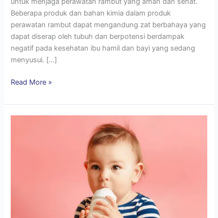
untuk menjaga perawatan rambut yang aman dan sehat.
Beberapa produk dan bahan kimia dalam produk
perawatan rambut dapat mengandung zat berbahaya yang
dapat diserap oleh tubuh dan berpotensi berdampak
negatif pada kesehatan ibu hamil dan bayi yang sedang
menyusui. […]
Read More »
Serba
Serbi
Pompa
ASI:
Kelebihan,
Kekurangan,
Serta
Harga
Pompa