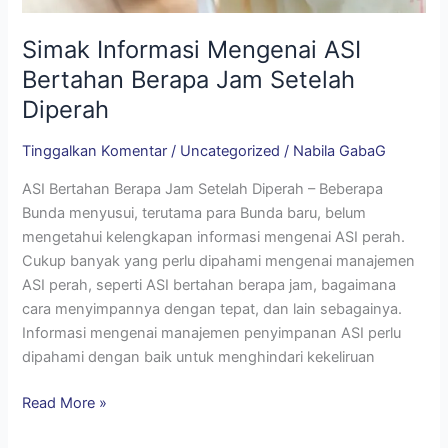
Simak Informasi Mengenai ASI
Bertahan Berapa Jam Setelah
Diperah
Tinggalkan Komentar
/
Uncategorized
/
Nabila GabaG
ASI Bertahan Berapa Jam Setelah Diperah – Beberapa
Bunda menyusui, terutama para Bunda baru, belum
mengetahui kelengkapan informasi mengenai ASI perah.
Cukup banyak yang perlu dipahami mengenai manajemen
ASI perah, seperti ASI bertahan berapa jam, bagaimana
cara menyimpannya dengan tepat, dan lain sebagainya.
Informasi mengenai manajemen penyimpanan ASI perlu
dipahami dengan baik untuk menghindari kekeliruan
Read More »