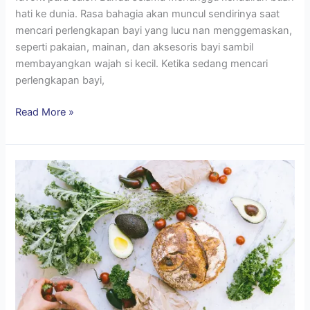
hati ke dunia. Rasa bahagia akan muncul sendirinya saat
mencari perlengkapan bayi yang lucu nan menggemaskan,
seperti pakaian, mainan, dan aksesoris bayi sambil
membayangkan wajah si kecil. Ketika sedang mencari
perlengkapan bayi,
Read More »
6
Rekomendasi
Makanan
Ibu
Menyusui
agar
Bayi
Gemuk
dan