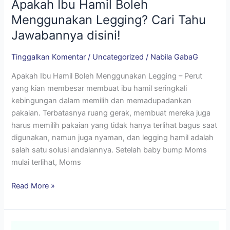
Apakah Ibu Hamil Boleh
Menggunakan Legging? Cari Tahu
Jawabannya disini!
Tinggalkan Komentar
/
Uncategorized
/
Nabila GabaG
Apakah Ibu Hamil Boleh Menggunakan Legging – Perut
yang kian membesar membuat ibu hamil seringkali
kebingungan dalam memilih dan memadupadankan
pakaian. Terbatasnya ruang gerak, membuat mereka juga
harus memilih pakaian yang tidak hanya terlihat bagus saat
digunakan, namun juga nyaman, dan legging hamil adalah
salah satu solusi andalannya. Setelah baby bump Moms
mulai terlihat, Moms
Read More »
Mengenal