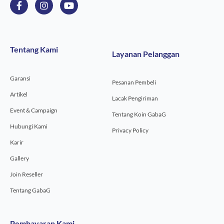
F
I
Y
a
n
o
c
s
u
e
t
t
b
a
u
o
g
b
Tentang Kami
Layanan Pelanggan
o
r
e
k
a
-
m
Garansi
f
Pesanan Pembeli
Artikel
Lacak Pengiriman
Event & Campaign
Tentang Koin GabaG
Hubungi Kami
Privacy Policy
Karir
Gallery
Join Reseller
Tentang GabaG
Pembayaran Kami