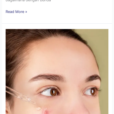
bagaimana dengan Bunda
Read More »
Saat
Hamil
Berjerawat?
Jangan
Khawatir,
Berikut
Cara
Mengatasinya