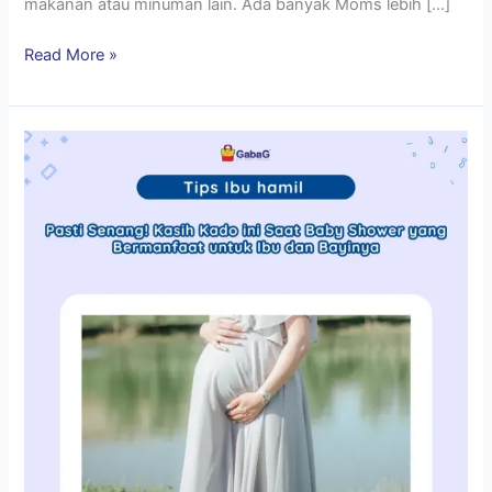
makanan atau minuman lain. Ada banyak Moms lebih […]
Read More »
Baby
Shower,
Itu
Apa
Ya?
Sini
Aku
Kasih
Tahu!