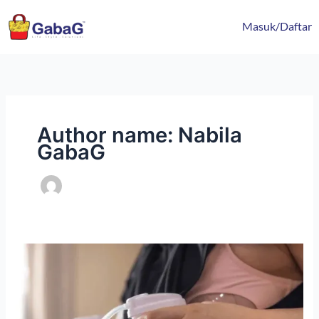
Lewati
content
ke
Masuk/Daftar
konten
Author name: Nabila
GabaG
4
Manfaat
Alat
Pompa