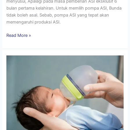
menyusui, Apalagi pada masa pemberian ASI eksklusif 6
bulan pertama kelahiran. Untuk memilih pompa ASI, Bunda
tidak boleh asal. Sebab, pompa ASI yang tepat akan
memengaruhi produksi ASI.
Read More »
Berapa
Lama
ASI
Bertahan
di
Suhu
Ruangan?
Ini
Jawabannya
Bun