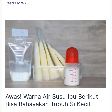
Read More »
Awas!
Warna
Air
Susu
Ibu
Berikut
Bisa
Bahayakan
Tubuh
Si
Kecil
Awas! Warna Air Susu Ibu Berikut
Bisa Bahayakan Tubuh Si Kecil