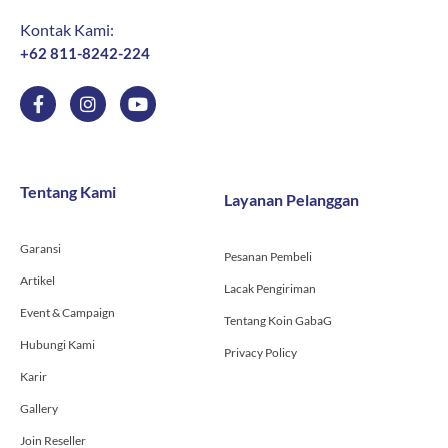
Kontak Kami:
+62 811-8242-224
F
I
Y
a
n
o
c
s
u
e
t
t
b
a
u
o
g
b
Tentang Kami
Layanan Pelanggan
o
r
e
k
a
-
m
Garansi
f
Pesanan Pembeli
Artikel
Lacak Pengiriman
Event & Campaign
Tentang Koin GabaG
Hubungi Kami
Privacy Policy
Karir
Gallery
Join Reseller