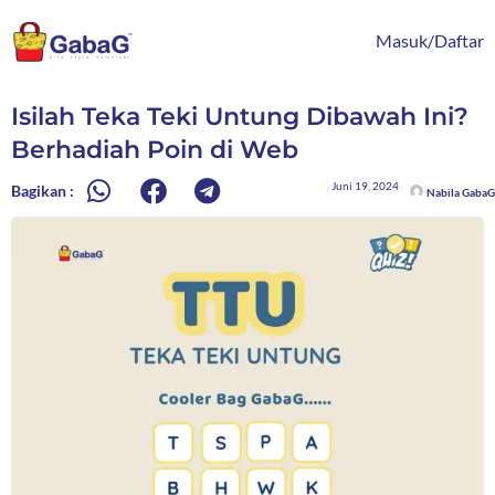
Lewati
content
ke
Masuk/Daftar
konten
Isilah Teka Teki Untung Dibawah Ini?
Berhadiah Poin di Web
Juni 19, 2024
Bagikan :
Nabila GabaG