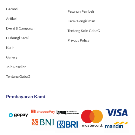
k
a
-
m
Garansi
f
Pesanan Pembeli
Artikel
Lacak Pengiriman
Event & Campaign
Tentang Koin GabaG
Hubungi Kami
Privacy Policy
Karir
Gallery
Join Reseller
Tentang GabaG
Pembayaran Kami