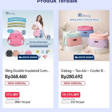
Produk Terbaik
Sling Double Insulated Compartment Cappucino Black, Creamy, Salem, Chocolate
Gabag – Tas Asi – Cooler Bag Sling Single Compartment Mint Grape Bubble
Rp368.460
Rp280.692
NEW ARRIVAL
NEW ARRIVAL
17% OFF
19-17% OFF
Rp445.000
Rp339.000
2RB+ Terjual
215 Terjual










Rated
Rated
5
5