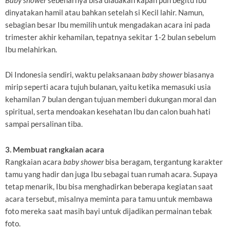
Baby shower
sebenarnya bisa diadakan kapan pun begitu Ibu
dinyatakan hamil atau bahkan setelah si Kecil lahir. Namun,
sebagian besar Ibu memilih untuk mengadakan acara ini pada
trimester akhir kehamilan, tepatnya sekitar 1-2 bulan sebelum
Ibu melahirkan.
Di Indonesia sendiri, waktu pelaksanaan
baby shower
biasanya
mirip seperti acara tujuh bulanan, yaitu ketika memasuki usia
kehamilan 7 bulan dengan tujuan memberi dukungan moral dan
spiritual, serta mendoakan kesehatan Ibu dan calon buah hati
sampai persalinan tiba.
3. Membuat rangkaian acara
Rangkaian acara
baby shower
bisa beragam, tergantung karakter
tamu yang hadir dan juga Ibu sebagai tuan rumah acara. Supaya
tetap menarik, Ibu bisa menghadirkan beberapa kegiatan saat
acara tersebut, misalnya meminta para tamu untuk membawa
foto mereka saat masih bayi untuk dijadikan permainan tebak
foto.