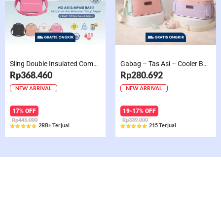
Sling Double Insulated Compartment Cappucino Black, Creamy, Salem, Chocolate
Gabag – Tas Asi – Cooler Bag Sling Single Compartment Mint Grape Bubble
Rp368.460
Rp280.692
NEW ARRIVAL
NEW ARRIVAL
17% OFF
19-17% OFF
Rp445.000
Rp339.000
2RB+ Terjual
215 Terjual










Rated
Rated
5
5
out
out
of
of
5
5