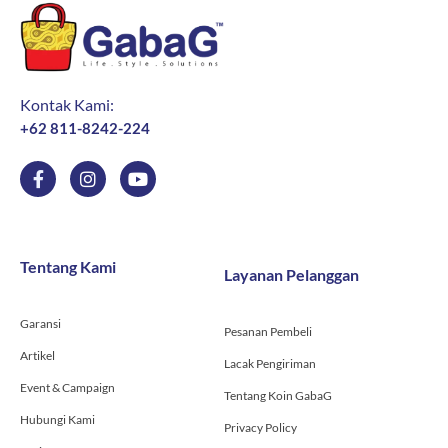
Kontak Kami:
+62 811-8242-224
F
I
Y
a
n
o
c
s
u
e
t
t
b
a
u
o
g
b
Tentang Kami
Layanan Pelanggan
o
r
e
k
a
-
m
Garansi
f
Pesanan Pembeli
Artikel
Lacak Pengiriman
Event & Campaign
Tentang Koin GabaG
Hubungi Kami
Privacy Policy