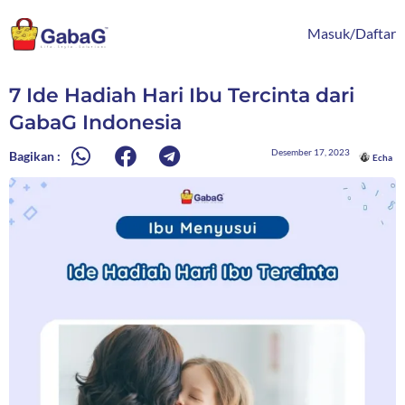
Lewati
content
ke
Masuk/Daftar
konten
7 Ide Hadiah Hari Ibu Tercinta dari
GabaG Indonesia
Desember 17, 2023
Bagikan :
Echa