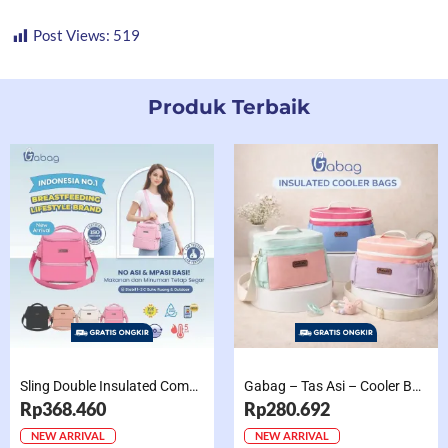
Post Views:
519
Produk Terbaik
Sling Double Insulated Compartment Cappucino Black, Creamy, Salem, Chocolate
Gabag – Tas Asi – Cooler Bag Sling Single Compartment Mint Grape Bubble
Rp368.460
Rp280.692
NEW ARRIVAL
NEW ARRIVAL