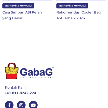
Ibu Hamil & Menyusui
Ibu Hamil & Menyusui
Cara Simpan ASI Perah
Rekomendasi Cooler Bag
yang Benar
ASI Terbaik 2026
Kontak Kami:
+62 811-8242-224
F
I
Y
a
n
o