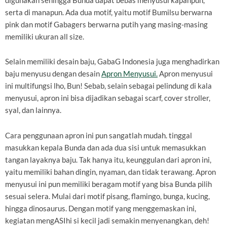
digunakan sehingga Bunda dapat bebas menyusui kapanpun,
serta di manapun. Ada dua motif, yaitu motif Bumilsu berwarna
pink dan motif Gabagers berwarna putih yang masing-masing
memiliki ukuran all size.
Selain memiliki desain baju, GabaG Indonesia juga menghadirkan
baju menyusu dengan desain
Apron Menyusui
.
Apron menyusui
ini multifungsi lho, Bun! Sebab, selain sebagai pelindung di kala
menyusui, apron ini bisa dijadikan sebagai scarf, cover stroller,
syal, dan lainnya.
Cara penggunaan apron ini pun sangatlah mudah. tinggal
masukkan kepala Bunda dan ada dua sisi untuk memasukkan
tangan layaknya baju. Tak hanya itu, keunggulan dari apron ini,
yaitu memiliki bahan dingin, nyaman, dan tidak terawang. Apron
menyusui ini pun memiliki beragam motif yang bisa Bunda pilih
sesuai selera. Mulai dari motif pisang, flamingo, bunga, kucing,
hingga dinosaurus. Dengan motif yang menggemaskan ini,
kegiatan mengASIhi si kecil jadi semakin menyenangkan, deh!