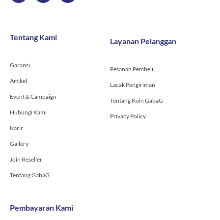
c
s
u
e
t
t
b
a
u
o
g
b
Tentang Kami
Layanan Pelanggan
o
r
e
k
a
-
m
Garansi
f
Pesanan Pembeli
Artikel
Lacak Pengiriman
Event & Campaign
Tentang Koin GabaG
Hubungi Kami
Privacy Policy
Karir
Gallery
Join Reseller
Tentang GabaG
Pembayaran Kami