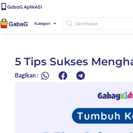
Lewati
content
GabaG AplikASI
ke
konten
Products
Kategori
search
5 Tips Sukses Mengh
Bagikan :