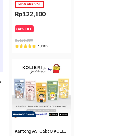
NEW ARRIVAL
Rp122,100
34% OFF
Rp185,000
Rated
1,2RB





5
out
of
5
a
Kantong ASI GabaG KOLIBRI KASIP 150 ml Poem for Mom