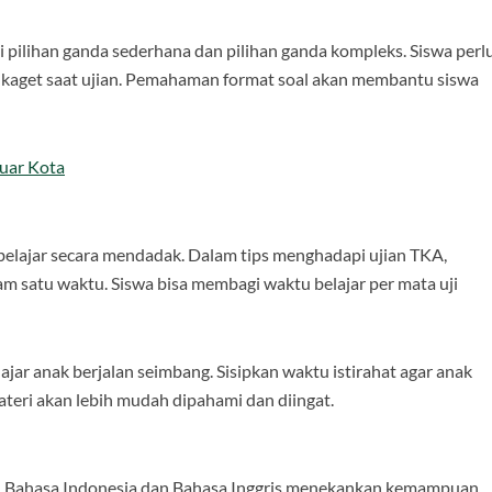
 pilihan ganda sederhana dan pilihan ganda kompleks. Siswa perl
k kaget saat ujian. Pemahaman format soal akan membantu siswa
Luar Kota
 belajar secara mendadak. Dalam tips menghadapi ujian TKA,
lam satu waktu. Siswa bisa membagi waktu belajar per mata uji
ar anak berjalan seimbang. Sisipkan waktu istirahat agar anak
materi akan lebih mudah dipahami dan diingat.
ji. Bahasa Indonesia dan Bahasa Inggris menekankan kemampuan