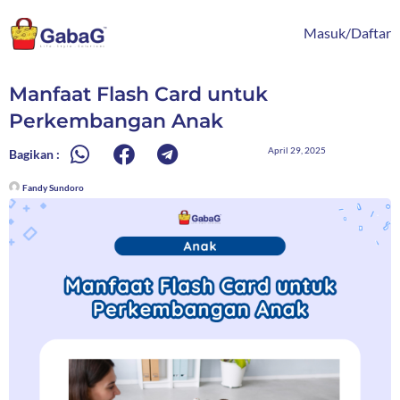
Lewati
content
ke
Masuk/Daftar
konten
Manfaat Flash Card untuk
Perkembangan Anak
April 29, 2025
Bagikan :
Fandy Sundoro