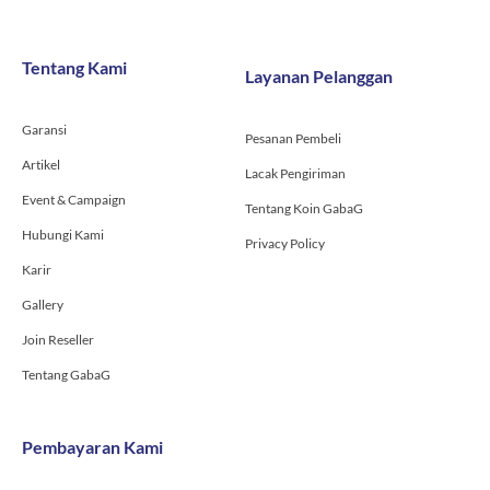
e
t
t
b
a
u
o
g
b
Tentang Kami
Layanan Pelanggan
o
r
e
k
a
-
m
Garansi
f
Pesanan Pembeli
Artikel
Lacak Pengiriman
Event & Campaign
Tentang Koin GabaG
Hubungi Kami
Privacy Policy
Karir
Gallery
Join Reseller
Tentang GabaG
Pembayaran Kami