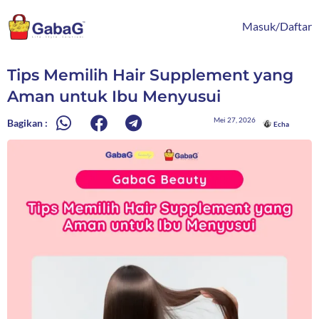
Lewati
content
ke
Masuk/Daftar
konten
Tips Memilih Hair Supplement yang
Aman untuk Ibu Menyusui
Mei 27, 2026
Bagikan :
Echa