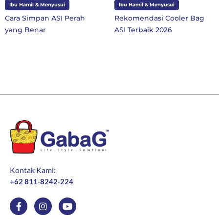
Ibu Hamil & Menyusui
Ibu dan Anak
h
Rekomendasi Cooler Bag
10 Perlengkapan Seko
ASI Terbaik 2026
SD Kelas 1 di Tahun Aj
Baru
Kontak Kami:
+62 811-8242-224
F
I
Y
a
n
o
c
s
u