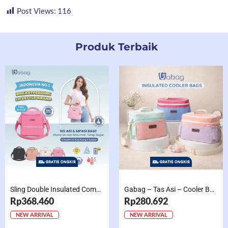
Post Views:
116
Produk Terbaik
Sling Double Insulated Compartment Cappucino Black, Creamy, Salem, Chocolate
Gabag – Tas Asi – Cooler Bag Sling Single Compartment Mint Grape Bubble
Rp368.460
Rp280.692
NEW ARRIVAL
NEW ARRIVAL