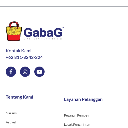
Kontak Kami:
+62 811-8242-224
F
I
Y
a
n
o
c
s
u
e
t
t
b
a
u
o
g
b
Tentang Kami
Layanan Pelanggan
o
r
e
k
a
-
m
Garansi
f
Pesanan Pembeli
Artikel
Lacak Pengiriman