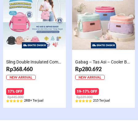
Sling Double Insulated Compartment Cappucino Black, Creamy, Salem, Chocolate
Gabag – Tas Asi – Cooler Bag Sling Single Compartment Mint Grape Bubble
Rp368.460
Rp280.692
NEW ARRIVAL
NEW ARRIVAL
17% OFF
19-17% OFF
Rp445.000
Rp339.000
2RB+ Terjual
215 Terjual










Rated
Rated
5
5
out
out
of
of
5
5