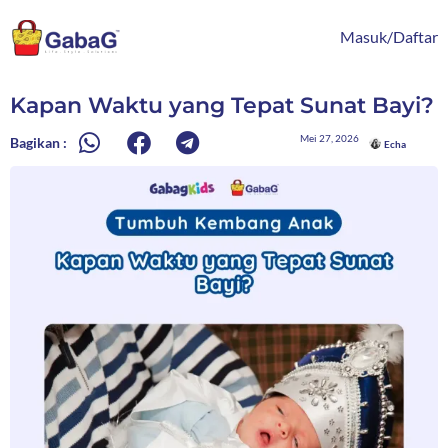
Lewati
content
ke
Masuk/Daftar
konten
Kapan Waktu yang Tepat Sunat Bayi?
Mei 27, 2026
Bagikan :
Echa