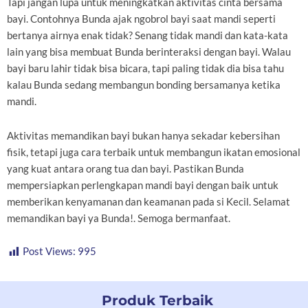
Tapi jangan lupa untuk meningkatkan aktivitas cinta bersama
bayi. Contohnya Bunda ajak ngobrol bayi saat mandi seperti
bertanya airnya enak tidak? Senang tidak mandi dan kata-kata
lain yang bisa membuat Bunda berinteraksi dengan bayi. Walau
bayi baru lahir tidak bisa bicara, tapi paling tidak dia bisa tahu
kalau Bunda sedang membangun bonding bersamanya ketika
mandi.
Aktivitas memandikan bayi bukan hanya sekadar kebersihan
fisik, tetapi juga cara terbaik untuk membangun ikatan emosional
yang kuat antara orang tua dan bayi. Pastikan Bunda
mempersiapkan perlengkapan mandi bayi dengan baik untuk
memberikan kenyamanan dan keamanan pada si Kecil. Selamat
memandikan bayi ya Bunda!. Semoga bermanfaat.
Post Views:
995
Produk Terbaik