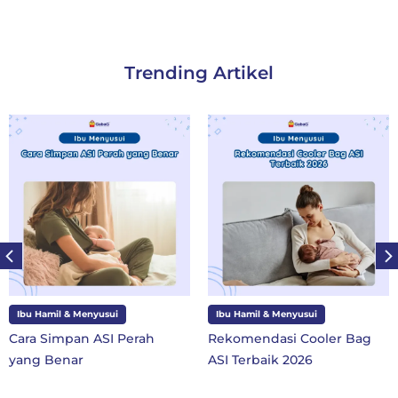
Trending Artikel
Ibu Hamil & Menyusui
Ibu dan Anak
Rekomendasi Cooler Bag
10 Perlengkapan Sekolah
ASI Terbaik 2026
SD Kelas 1 di Tahun Ajaran
Baru