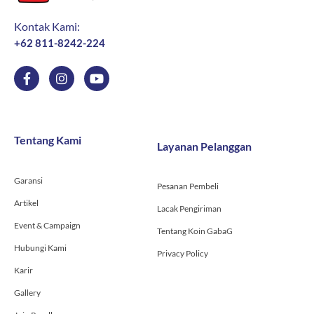
Kontak Kami:
+62 811-8242-224
F
I
Y
a
n
o
c
s
u
e
t
t
b
a
u
o
g
b
Tentang Kami
Layanan Pelanggan
o
r
e
k
a
-
m
Garansi
f
Pesanan Pembeli
Artikel
Lacak Pengiriman
Event & Campaign
Tentang Koin GabaG
Hubungi Kami
Privacy Policy
Karir
Gallery