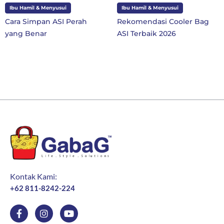
amil & Menyusui
Ibu Hamil & Menyusui
Ibu d
Simpan ASI Perah
Rekomendasi Cooler Bag
10 P
 Benar
ASI Terbaik 2026
SD Ke
Baru
Kontak Kami:
+62 811-8242-224
F
I
Y
a
n
o