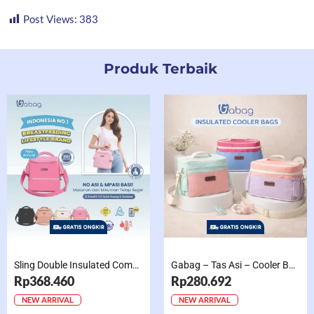
Post Views:
383
Produk Terbaik
Sling Double Insulated Compartment Cappucino Black, Creamy, Salem, Chocolate
Gabag – Tas Asi – Cooler Bag Sling Single Compartment Mint Grape Bubble
Rp368.460
Rp280.692
NEW ARRIVAL
NEW ARRIVAL