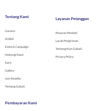
c
s
u
e
t
t
b
a
u
o
g
b
Tentang Kami
Layanan Pelanggan
o
r
e
k
a
-
m
Garansi
f
Pesanan Pembeli
Artikel
Lacak Pengiriman
Event & Campaign
Tentang Koin GabaG
Hubungi Kami
Privacy Policy
Karir
Gallery
Join Reseller
Tentang GabaG
Pembayaran Kami