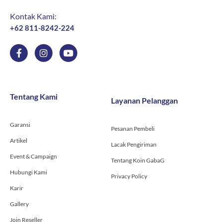
Kontak Kami:
+62 811-8242-224
F
I
Y
a
n
o
c
s
u
e
t
t
b
a
u
o
g
b
Tentang Kami
Layanan Pelanggan
o
r
e
k
a
-
m
Garansi
f
Pesanan Pembeli
Artikel
Lacak Pengiriman
Event & Campaign
Tentang Koin GabaG
Hubungi Kami
Privacy Policy
Karir
Gallery
Join Reseller