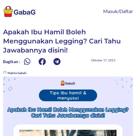
Lewati
content
ke
Masuk/Daftar
konten
Apakah Ibu Hamil Boleh
Menggunakan Legging? Cari Tahu
Jawabannya disini!
Oktober 17, 2023
Bagikan :
Nabila GabaG