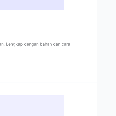
alan. Lengkap dengan bahan dan cara