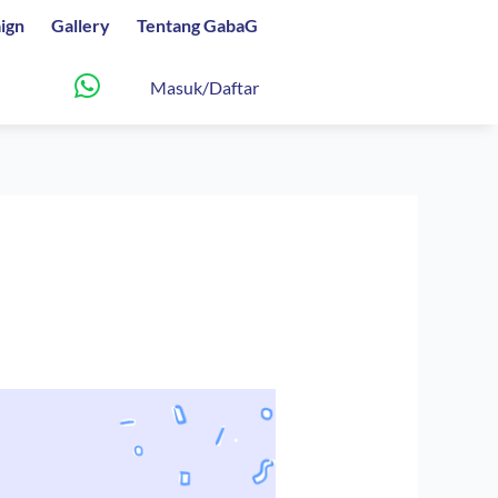
ign
Gallery
Tentang GabaG
Masuk/Daftar