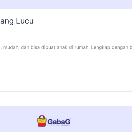
 yang Lucu
lucu, mudah, dan bisa dibuat anak di rumah. Lengkap denga