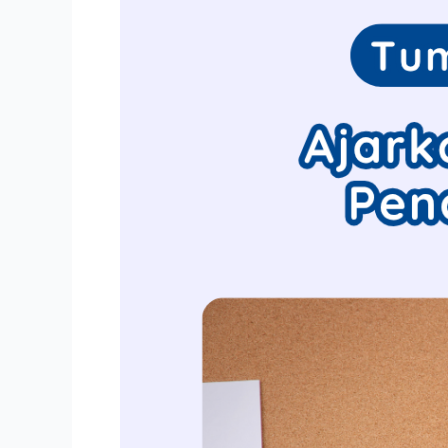
Penculikan
untuk
Anak