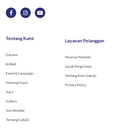
F
I
Y
a
n
o
c
s
u
e
t
t
b
a
u
o
g
b
Tentang Kami
Layanan Pelanggan
o
r
e
k
a
-
m
Garansi
f
Pesanan Pembeli
Artikel
Lacak Pengiriman
Event & Campaign
Tentang Koin GabaG
Hubungi Kami
Privacy Policy
Karir
Gallery
Join Reseller
Tentang GabaG