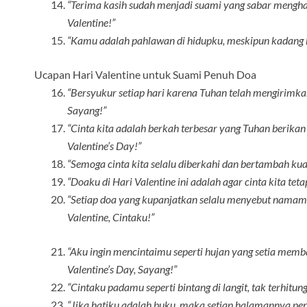
“Terima kasih sudah menjadi suami yang sabar mengha
Valentine!”
“Kamu adalah pahlawan di hidupku, meskipun kadang k
Ucapan Hari Valentine untuk Suami Penuh Doa
“Bersyukur setiap hari karena Tuhan telah mengirimk
Sayang!”
“Cinta kita adalah berkah terbesar yang Tuhan berika
Valentine’s Day!”
“Semoga cinta kita selalu diberkahi dan bertambah kuat
“Doaku di Hari Valentine ini adalah agar cinta kita teta
“Setiap doa yang kupanjatkan selalu menyebut namam
Valentine, Cintaku!”
“Aku ingin mencintaimu seperti hujan yang setia membas
Valentine’s Day, Sayang!”
“Cintaku padamu seperti bintang di langit, tak terhitu
“Jika hatiku adalah buku, maka setiap halamannya pe