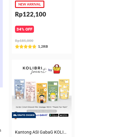
NEW ARRIVAL
Rp122,100
34% OFF
Rp185,000
Rated
1,2RB





5
out
of
5
n
Kantong ASI GabaG KOLIBRI KASIP 150 ml Poem for Mom