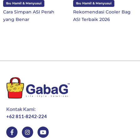
Ibu Hamil & Menyusui
Ibu dan Anak
Rekomendasi Cooler Bag
10 Perlengkapan Sekolah
ASI Terbaik 2026
SD Kelas 1 di Tahun Ajaran
Baru
Kontak Kami:
+62 811-8242-224
F
I
Y
a
n
o