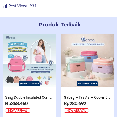
Post Views:
931
Produk Terbaik
Sling Double Insulated Compartment Cappucino Black, Creamy, Salem, Chocolate
Gabag – Tas Asi – Cooler Bag Sling Single Compartment Mint Grape Bubble
Rp368.460
Rp280.692
NEW ARRIVAL
NEW ARRIVAL