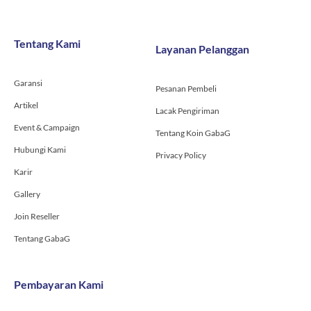
c
s
u
e
t
t
b
a
u
o
g
b
Tentang Kami
Layanan Pelanggan
o
r
e
k
a
-
m
Garansi
f
Pesanan Pembeli
Artikel
Lacak Pengiriman
Event & Campaign
Tentang Koin GabaG
Hubungi Kami
Privacy Policy
Karir
Gallery
Join Reseller
Tentang GabaG
Pembayaran Kami