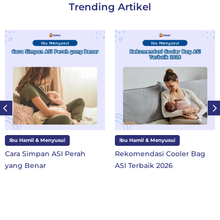
Trending Artikel
Ibu Hamil & Menyusui
Ibu dan Anak
rah
Rekomendasi Cooler Bag
10 Perlengkapan S
ASI Terbaik 2026
SD Kelas 1 di Tahun
Baru