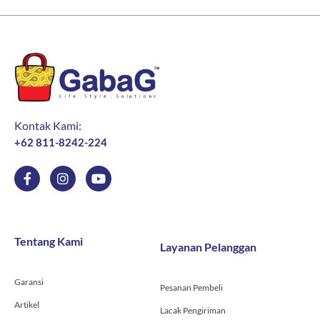
Kontak Kami:
+62 811-8242-224
F
I
Y
a
n
o
c
s
u
e
t
t
b
a
u
o
g
b
Tentang Kami
Layanan Pelanggan
o
r
e
k
a
-
m
Garansi
f
Pesanan Pembeli
Artikel
Lacak Pengiriman