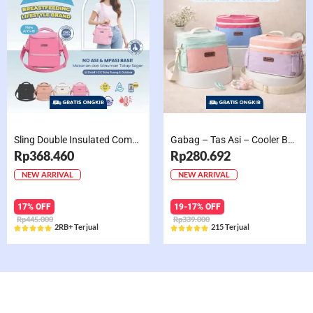
Sling Double Insulated Compartment Cappucino Black, Creamy, Salem, Chocolate
Gabag – Tas Asi – Cooler Bag Sling Single Compartment Mint Grape Bubble
Rp368.460
Rp280.692
NEW ARRIVAL
NEW ARRIVAL
17% OFF
19-17% OFF
Rp445.000
Rp339.000
2RB+ Terjual
215 Terjual










Rated
Rated
5
5
out
out
of
of
5
5