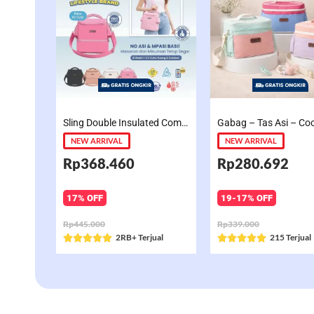
Sling Double Insulated Compartment Cappucino Black, Creamy, Salem, Chocolate
NEW ARRIVAL
NEW ARRIVAL
Rp368.460
Rp280.692
17% OFF
19-17% OFF
Rp445.000
Rp339.000
Rated
2RB+ Terjual
Rated
215 Terjual










5
5
out
out
of
of
5
5