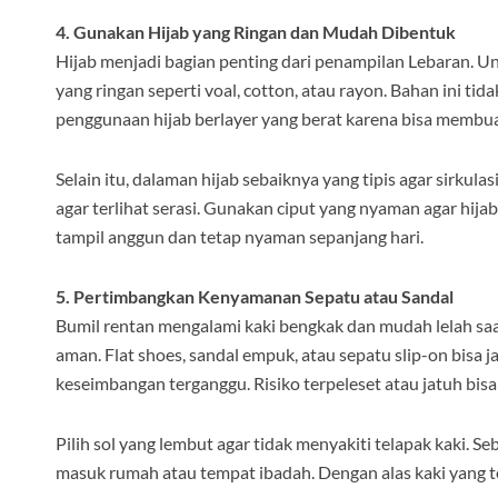
4. Gunakan Hijab yang Ringan dan Mudah Dibentuk
Hijab menjadi bagian penting dari penampilan Lebaran. Unt
yang ringan seperti voal, cotton, atau rayon. Bahan ini t
penggunaan hijab berlayer yang berat karena bisa membua
Selain itu, dalaman hijab sebaiknya yang tipis agar sirkula
agar terlihat serasi. Gunakan ciput yang nyaman agar hija
tampil anggun dan tetap nyaman sepanjang hari.
5. Pertimbangkan Kenyamanan Sepatu atau Sandal
Bumil rentan mengalami kaki bengkak dan mudah lelah saat 
aman. Flat shoes, sandal empuk, atau sepatu slip-on bisa 
keseimbangan terganggu. Risiko terpeleset atau jatuh bi
Pilih sol yang lembut agar tidak menyakiti telapak kaki. S
masuk rumah atau tempat ibadah. Dengan alas kaki yang te