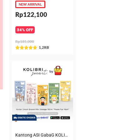
NEW ARRIVAL
Rp122,100
34% OFF
Rp185,000
Rated
1,2RB





5
out
of
5
Kantong ASI GabaG KOLIBRI KASIP 150 ml Poem for Mom