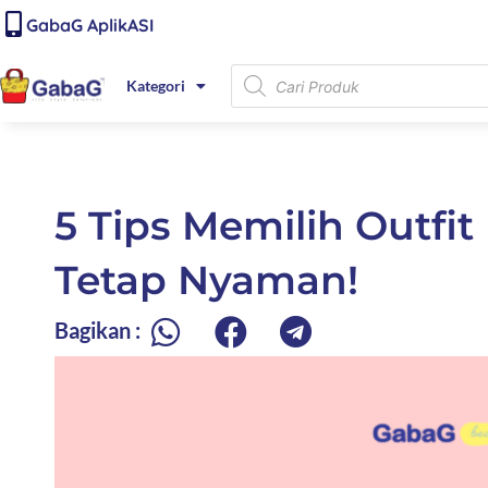
Lewati
content
GabaG AplikASI
ke
konten
Products
Kategori
search
5 Tips Memilih Outfi
Tetap Nyaman!
Bagikan :