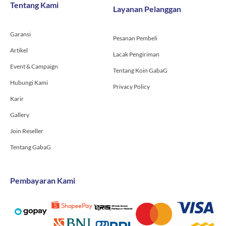
o
g
b
Tentang Kami
Layanan Pelanggan
o
r
e
k
a
-
m
Garansi
f
Pesanan Pembeli
Artikel
Lacak Pengiriman
Event & Campaign
Tentang Koin GabaG
Hubungi Kami
Privacy Policy
Karir
Gallery
Join Reseller
Tentang GabaG
Pembayaran Kami