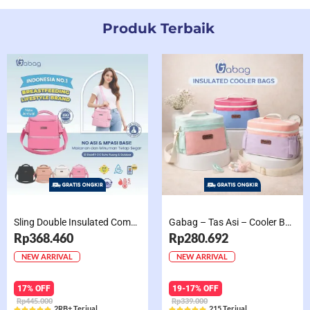
Produk Terbaik
Sling Double Insulated Compartment Cappucino Black, Creamy, Salem, Chocolate
Gabag – Tas Asi – Cooler Bag Sling Single Compartment Mint Grape Bubble
Rp368.460
Rp280.692
NEW ARRIVAL
NEW ARRIVAL
17% OFF
19-17% OFF
Rp445.000
Rp339.000
2RB+ Terjual
215 Terjual









