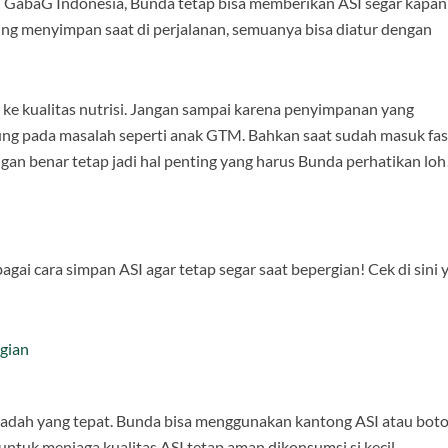
 GabaG Indonesia, Bunda tetap bisa memberikan ASI segar kapan
gung menyimpan saat di perjalanan, semuanya bisa diatur dengan
 ke kualitas nutrisi. Jangan sampai karena penyimpanan yang
jung pada masalah seperti anak GTM. Bahkan saat sudah masuk fa
benar tetap jadi hal penting yang harus Bunda perhatikan loh!
agai cara simpan ASI agar tetap segar saat bepergian! Cek di sini 
rgian
adah yang tepat. Bunda bisa menggunakan kantong ASI atau boto
ntuk menjaga kualitas ASI tetap aman dikonsumsi si kecil.