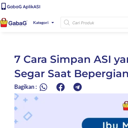
Lewati
content
GabaG AplikASI
ke
konten
Products
Kategori
search
7 Cara Simpan ASI ya
Segar Saat Bepergia
Bagikan :