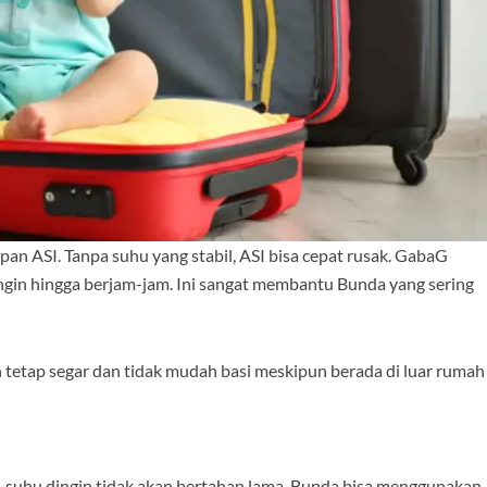
mpan ASI. Tanpa suhu yang stabil, ASI bisa cepat rusak. GabaG
gin hingga berjam-jam. Ini sangat membantu Bunda yang sering
pun tetap segar dan tidak mudah basi meskipun berada di luar rumah
gel, suhu dingin tidak akan bertahan lama. Bunda bisa menggunakan