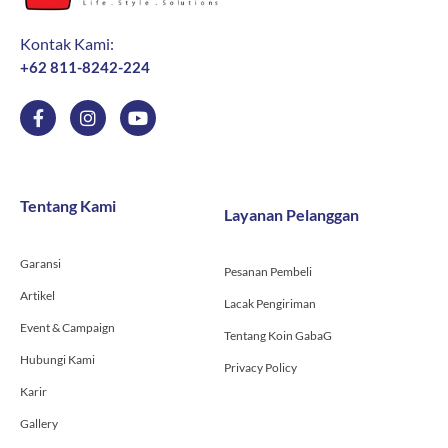
Kontak Kami:
+62 811-8242-224
F
I
Y
a
n
o
c
s
u
e
t
t
b
a
u
o
g
b
Tentang Kami
Layanan Pelanggan
o
r
e
k
a
-
m
Garansi
f
Pesanan Pembeli
Artikel
Lacak Pengiriman
Event & Campaign
Tentang Koin GabaG
Hubungi Kami
Privacy Policy
Karir
Gallery