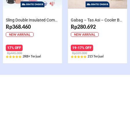
Sling Double Insulated Compartment Cappucino Black, Creamy, Salem, Chocolate
Gabag – Tas Asi – Cooler Bag Sling Single Compartment Mint Grape Bubble
Rp368.460
Rp280.692
NEW ARRIVAL
NEW ARRIVAL
17% OFF
19-17% OFF
Rp445.000
Rp339.000
2RB+ Terjual
215 Terjual










Rated
Rated
5
5
out
out
of
of
5
5